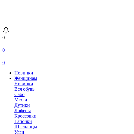
0
0
0
Новинки
Женщинам
Новинки
Вся обувь
Сабо
Мюли
Дутики
Лоферы
Кроссовки
Тапочки
Шлепанцы
Угги