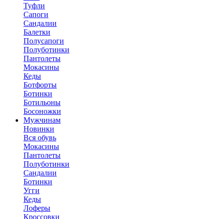
Туфли
Сапоги
Сандалии
Балетки
Полусапоги
Полуботинки
Пантолеты
Мокасины
Кеды
Ботфорты
Ботинки
Ботильоны
Босоножки
Мужчинам
Новинки
Вся обувь
Мокасины
Пантолеты
Полуботинки
Сандалии
Ботинки
Угги
Кеды
Лоферы
Кроссовки