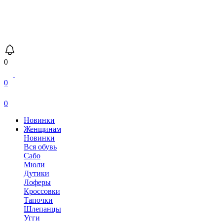
0
0
0
Новинки
Женщинам
Новинки
Вся обувь
Сабо
Мюли
Дутики
Лоферы
Кроссовки
Тапочки
Шлепанцы
Угги