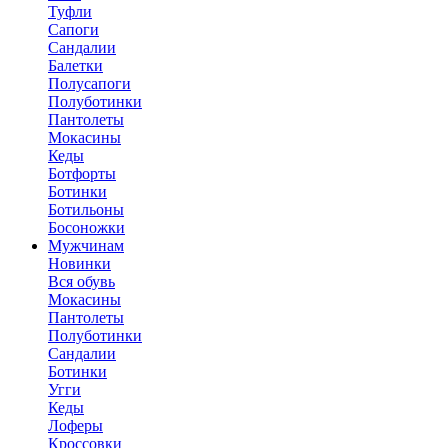
Туфли
Сапоги
Сандалии
Балетки
Полусапоги
Полуботинки
Пантолеты
Мокасины
Кеды
Ботфорты
Ботинки
Ботильоны
Босоножки
Мужчинам
Новинки
Вся обувь
Мокасины
Пантолеты
Полуботинки
Сандалии
Ботинки
Угги
Кеды
Лоферы
Кроссовки