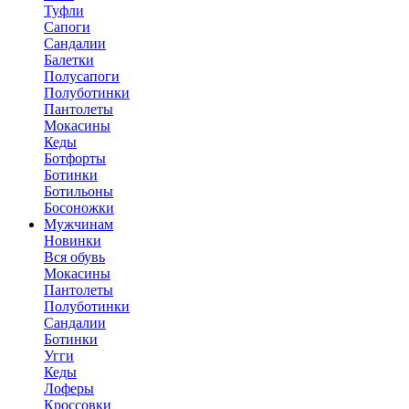
Туфли
Сапоги
Сандалии
Балетки
Полусапоги
Полуботинки
Пантолеты
Мокасины
Кеды
Ботфорты
Ботинки
Ботильоны
Босоножки
Мужчинам
Новинки
Вся обувь
Мокасины
Пантолеты
Полуботинки
Сандалии
Ботинки
Угги
Кеды
Лоферы
Кроссовки