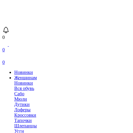
0
0
0
Новинки
Женщинам
Новинки
Вся обувь
Сабо
Мюли
Дутики
Лоферы
Кроссовки
Тапочки
Шлепанцы
Угги