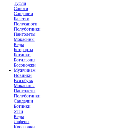
Туфли
Сапоги
Сандалии
Балетки
Полусапоги
Полуботинки
Пантолеты
Мокасины
Кеды
Ботфорты
Ботинки
Ботильоны
Босоножки
Мужчинам
Новинки
Вся обувь
Мокасины
Пантолеты
Полуботинки
Сандалии
Ботинки
Угги
Кеды
Лоферы
Кроссовки