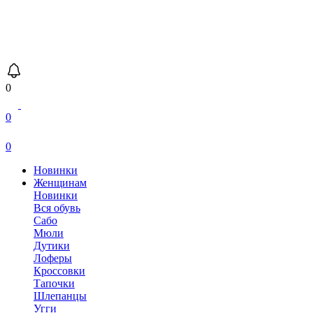
0
0
0
Новинки
Женщинам
Новинки
Вся обувь
Сабо
Мюли
Дутики
Лоферы
Кроссовки
Тапочки
Шлепанцы
Угги