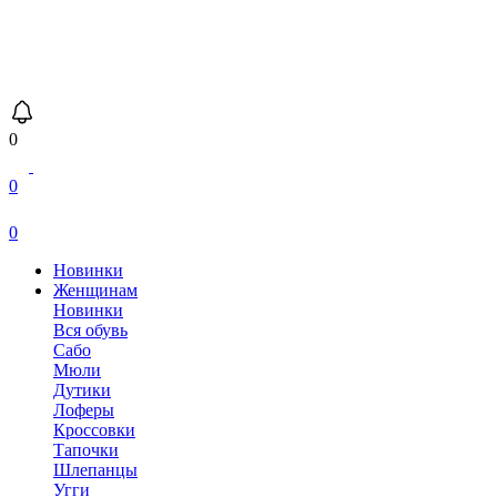
0
0
0
Новинки
Женщинам
Новинки
Вся обувь
Сабо
Мюли
Дутики
Лоферы
Кроссовки
Тапочки
Шлепанцы
Угги