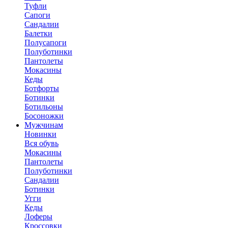
Туфли
Сапоги
Сандалии
Балетки
Полусапоги
Полуботинки
Пантолеты
Мокасины
Кеды
Ботфорты
Ботинки
Ботильоны
Босоножки
Мужчинам
Новинки
Вся обувь
Мокасины
Пантолеты
Полуботинки
Сандалии
Ботинки
Угги
Кеды
Лоферы
Кроссовки