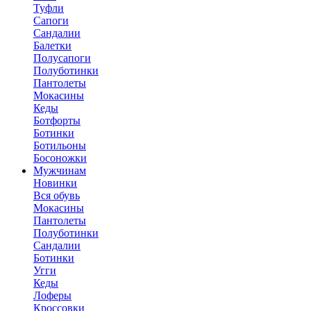
Туфли
Сапоги
Сандалии
Балетки
Полусапоги
Полуботинки
Пантолеты
Мокасины
Кеды
Ботфорты
Ботинки
Ботильоны
Босоножки
Мужчинам
Новинки
Вся обувь
Мокасины
Пантолеты
Полуботинки
Сандалии
Ботинки
Угги
Кеды
Лоферы
Кроссовки