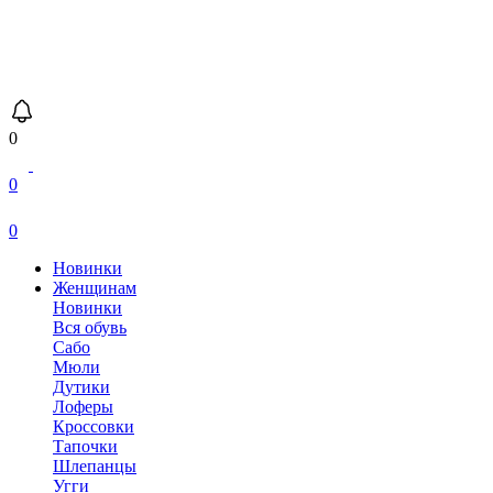
0
0
0
Новинки
Женщинам
Новинки
Вся обувь
Сабо
Мюли
Дутики
Лоферы
Кроссовки
Тапочки
Шлепанцы
Угги