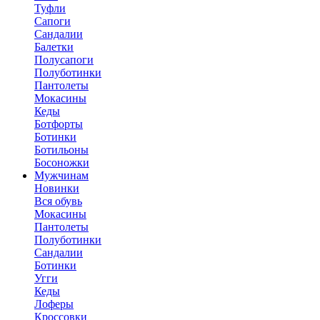
Туфли
Сапоги
Сандалии
Балетки
Полусапоги
Полуботинки
Пантолеты
Мокасины
Кеды
Ботфорты
Ботинки
Ботильоны
Босоножки
Мужчинам
Новинки
Вся обувь
Мокасины
Пантолеты
Полуботинки
Сандалии
Ботинки
Угги
Кеды
Лоферы
Кроссовки