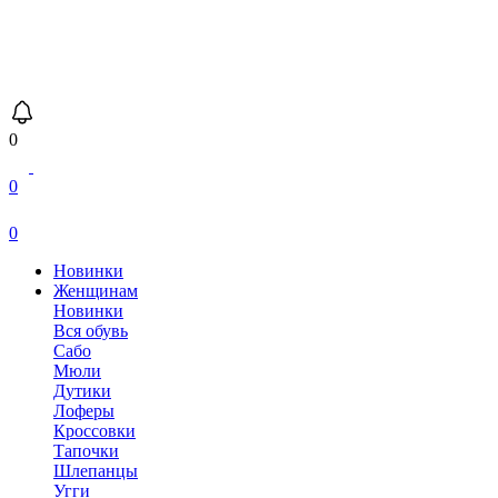
0
0
0
Новинки
Женщинам
Новинки
Вся обувь
Сабо
Мюли
Дутики
Лоферы
Кроссовки
Тапочки
Шлепанцы
Угги