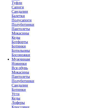
Туфли
Сапоги
Сандалии
Балетки
Полусапоги
Полуботинки
Пантолеты
Мокасины
Кеды
Ботфорты
Ботинки
Ботильоны
Босоножки
Мужчинам
Новинки
Вся обувь
Мокасины
Пантолеты
Полуботинки
Сандалии
Ботинки
Угги
Кеды
Лоферы
Кроссовки