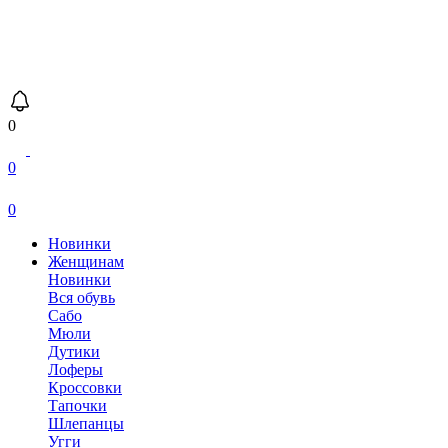
0
0
0
Новинки
Женщинам
Новинки
Вся обувь
Сабо
Мюли
Дутики
Лоферы
Кроссовки
Тапочки
Шлепанцы
Угги