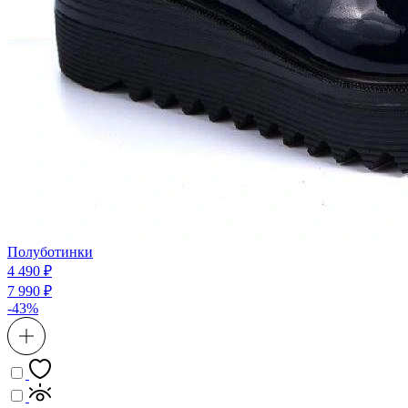
Полуботинки
4 490 ₽
7 990 ₽
-43%