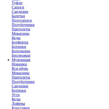
Туфли
Сапоги
Сандалии
Балетки
Полусапоги
Полуботинки
Пантолеты
Мокасины
Кеды
Ботфорты
Ботинки
Ботильоны
Босоножки
Мужчинам
Новинки
Вся обувь
Мокасины
Пантолеты
Полуботинки
Сандалии
Ботинки
Угги
Кеды
Лоферы
Кроссовки