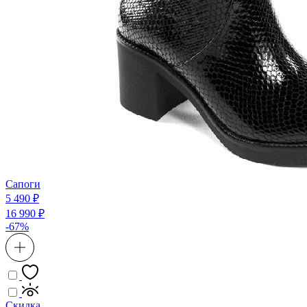
Сапоги
5 490 ₽
16 990 ₽
-67%
Скидка