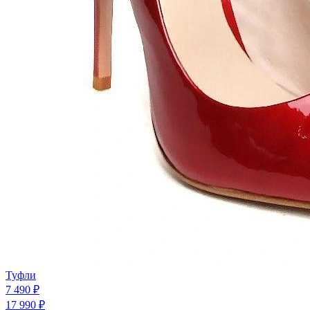
Туфли
7 490 ₽
17 990 ₽