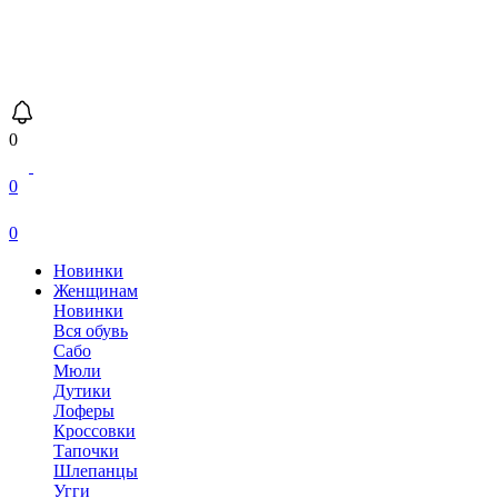
0
0
0
Новинки
Женщинам
Новинки
Вся обувь
Сабо
Мюли
Дутики
Лоферы
Кроссовки
Тапочки
Шлепанцы
Угги