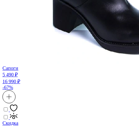
Сапоги
5 490 ₽
16 990 ₽
-67%
Скидка