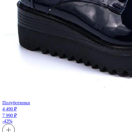
Полуботинки
4 490 ₽
7 990 ₽
-43%