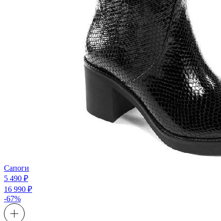
Сапоги
5 490 ₽
16 990 ₽
-67%