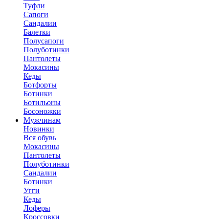
Туфли
Сапоги
Сандалии
Балетки
Полусапоги
Полуботинки
Пантолеты
Мокасины
Кеды
Ботфорты
Ботинки
Ботильоны
Босоножки
Мужчинам
Новинки
Вся обувь
Мокасины
Пантолеты
Полуботинки
Сандалии
Ботинки
Угги
Кеды
Лоферы
Кроссовки