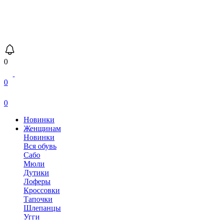
0
0
0
Новинки
Женщинам
Новинки
Вся обувь
Сабо
Мюли
Дутики
Лоферы
Кроссовки
Тапочки
Шлепанцы
Угги