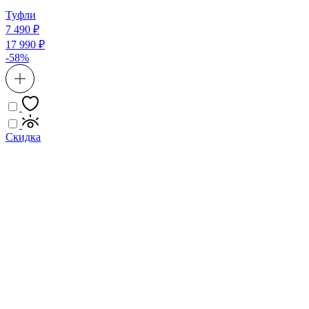
Туфли
7 490 ₽
17 990 ₽
-58%
Скидка