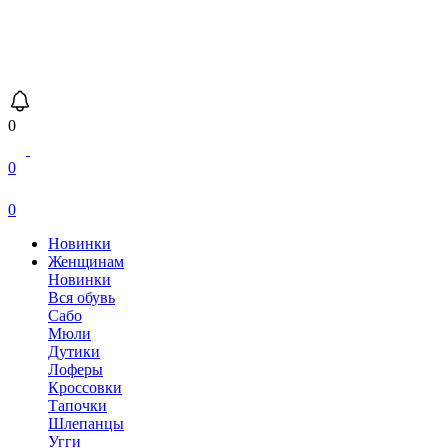
0
0
0
Новинки
Женщинам
Новинки
Вся обувь
Сабо
Мюли
Дутики
Лоферы
Кроссовки
Тапочки
Шлепанцы
Угги