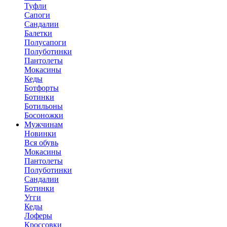
Туфли
Сапоги
Сандалии
Балетки
Полусапоги
Полуботинки
Пантолеты
Мокасины
Кеды
Ботфорты
Ботинки
Ботильоны
Босоножки
Мужчинам
Новинки
Вся обувь
Мокасины
Пантолеты
Полуботинки
Сандалии
Ботинки
Угги
Кеды
Лоферы
Кроссовки