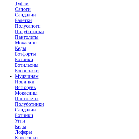
Туфли
Сапоги
Сандалии
Балетки
Полусапоги
Полуботинки
Пантолеты
Мокасины
Кеды
Ботфорты
Ботинки
Ботильоны
Босоножки
Мужчинам
Новинки
Вся обувь
Мокасины
Пантолеты
Полуботинки
Сандалии
Ботинки
Угги
Кеды
Лоферы
Кроссовки