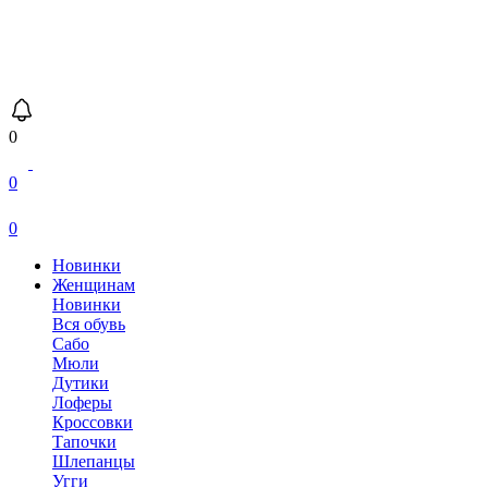
0
0
0
Новинки
Женщинам
Новинки
Вся обувь
Сабо
Мюли
Дутики
Лоферы
Кроссовки
Тапочки
Шлепанцы
Угги