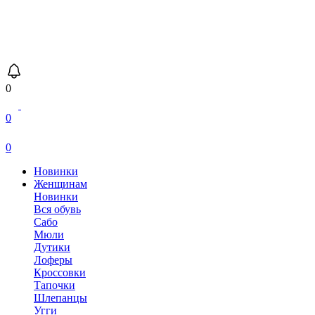
0
0
0
Новинки
Женщинам
Новинки
Вся обувь
Сабо
Мюли
Дутики
Лоферы
Кроссовки
Тапочки
Шлепанцы
Угги