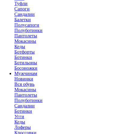
Туфли
Сапоги
Сандалии
Балетки
Полусапоги
Полуботинки
Пантолеты
Мокасины
Кеды
Ботфорты
Ботинки
Ботильоны
Босоножки
Мужчинам
Новинки
Вся обувь
Мокасины
Пантолеты
Полуботинки
Сандалии
Ботинки
Угги
Кеды
Лоферы
Кроссовки