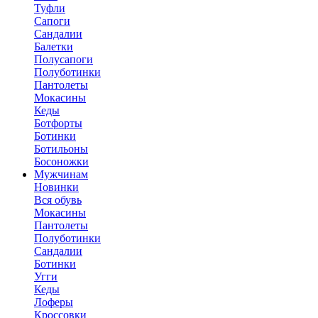
Туфли
Сапоги
Сандалии
Балетки
Полусапоги
Полуботинки
Пантолеты
Мокасины
Кеды
Ботфорты
Ботинки
Ботильоны
Босоножки
Мужчинам
Новинки
Вся обувь
Мокасины
Пантолеты
Полуботинки
Сандалии
Ботинки
Угги
Кеды
Лоферы
Кроссовки