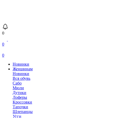
0
0
0
Новинки
Женщинам
Новинки
Вся обувь
Сабо
Мюли
Дутики
Лоферы
Кроссовки
Тапочки
Шлепанцы
Угги