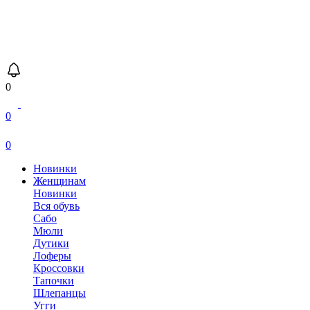
0
0
0
Новинки
Женщинам
Новинки
Вся обувь
Сабо
Мюли
Дутики
Лоферы
Кроссовки
Тапочки
Шлепанцы
Угги