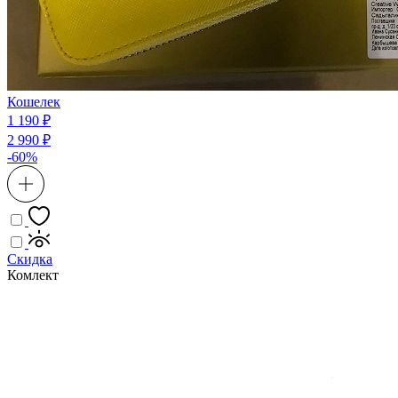
Кошелек
1 190 ₽
2 990 ₽
-60%
Скидка
Комлект