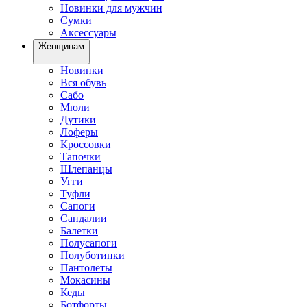
Новинки для мужчин
Сумки
Аксессуары
Женщинам
Новинки
Вся обувь
Сабо
Мюли
Дутики
Лоферы
Кроссовки
Тапочки
Шлепанцы
Угги
Туфли
Сапоги
Сандалии
Балетки
Полусапоги
Полуботинки
Пантолеты
Мокасины
Кеды
Ботфорты