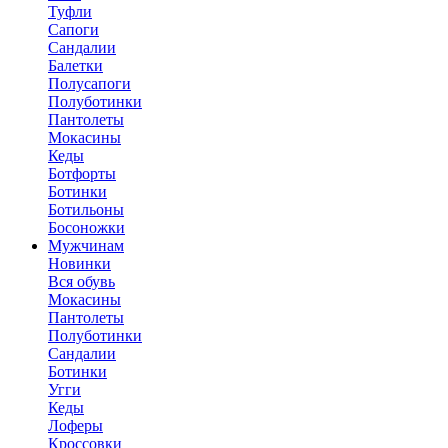
Туфли
Сапоги
Сандалии
Балетки
Полусапоги
Полуботинки
Пантолеты
Мокасины
Кеды
Ботфорты
Ботинки
Ботильоны
Босоножки
Мужчинам
Новинки
Вся обувь
Мокасины
Пантолеты
Полуботинки
Сандалии
Ботинки
Угги
Кеды
Лоферы
Кроссовки