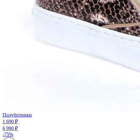
Полуботинки
1 690 ₽
6 990 ₽
-75%