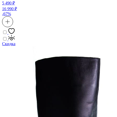
5 490 ₽
16 990 ₽
-67%
Скидка