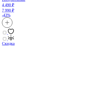
4 490 ₽
7 990 ₽
-43%
Скидка