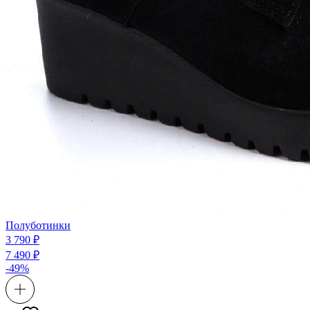
Полуботинки
3 790 ₽
7 490 ₽
-49%