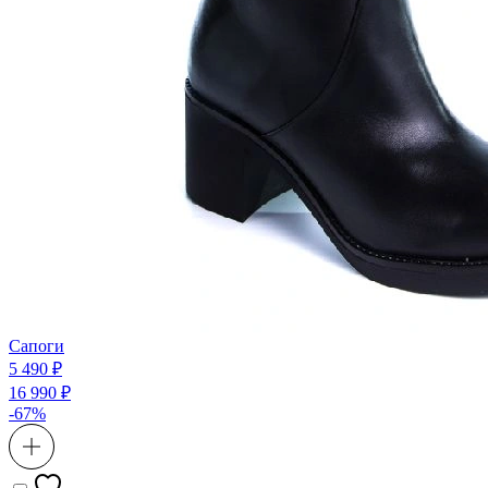
Сапоги
5 490 ₽
16 990 ₽
-67%