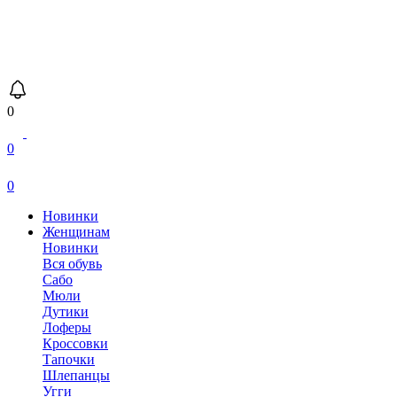
0
0
0
Новинки
Женщинам
Новинки
Вся обувь
Сабо
Мюли
Дутики
Лоферы
Кроссовки
Тапочки
Шлепанцы
Угги