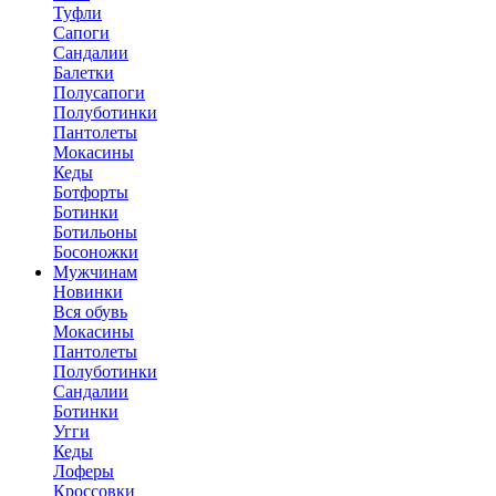
Туфли
Сапоги
Сандалии
Балетки
Полусапоги
Полуботинки
Пантолеты
Мокасины
Кеды
Ботфорты
Ботинки
Ботильоны
Босоножки
Мужчинам
Новинки
Вся обувь
Мокасины
Пантолеты
Полуботинки
Сандалии
Ботинки
Угги
Кеды
Лоферы
Кроссовки