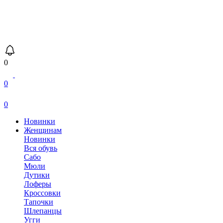
0
0
0
Новинки
Женщинам
Новинки
Вся обувь
Сабо
Мюли
Дутики
Лоферы
Кроссовки
Тапочки
Шлепанцы
Угги