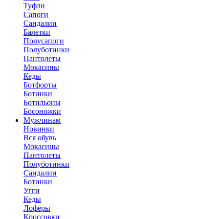
Туфли
Сапоги
Сандалии
Балетки
Полусапоги
Полуботинки
Пантолеты
Мокасины
Кеды
Ботфорты
Ботинки
Ботильоны
Босоножки
Мужчинам
Новинки
Вся обувь
Мокасины
Пантолеты
Полуботинки
Сандалии
Ботинки
Угги
Кеды
Лоферы
Кроссовки