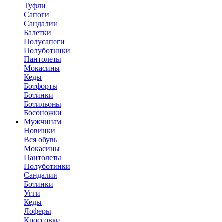
Туфли
Сапоги
Сандалии
Балетки
Полусапоги
Полуботинки
Пантолеты
Мокасины
Кеды
Ботфорты
Ботинки
Ботильоны
Босоножки
Мужчинам
Новинки
Вся обувь
Мокасины
Пантолеты
Полуботинки
Сандалии
Ботинки
Угги
Кеды
Лоферы
Кроссовки