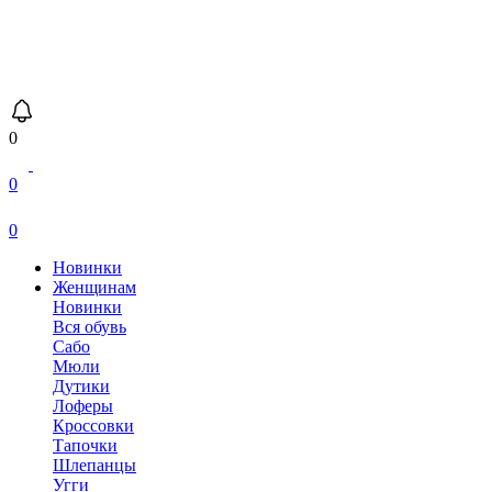
0
0
0
Новинки
Женщинам
Новинки
Вся обувь
Сабо
Мюли
Дутики
Лоферы
Кроссовки
Тапочки
Шлепанцы
Угги