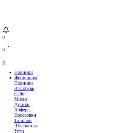
0
0
0
Новинки
Женщинам
Новинки
Вся обувь
Сабо
Мюли
Дутики
Лоферы
Кроссовки
Тапочки
Шлепанцы
Угги