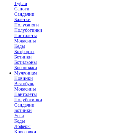
Туфли
Сапоги
Сандалии
Балетки
Полусапоги
Полуботинки
Пантолеты
Мокасины
Кеды
Ботфорты
Ботинки
Ботильоны
Босоножки
Мужчинам
Новинки
Вся обувь
Мокасины
Пантолеты
Полуботинки
Сандалии
Ботинки
Угги
Кеды
Лоферы
Кроссовки