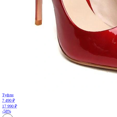
Туфли
7 490 ₽
17 990 ₽
-58%