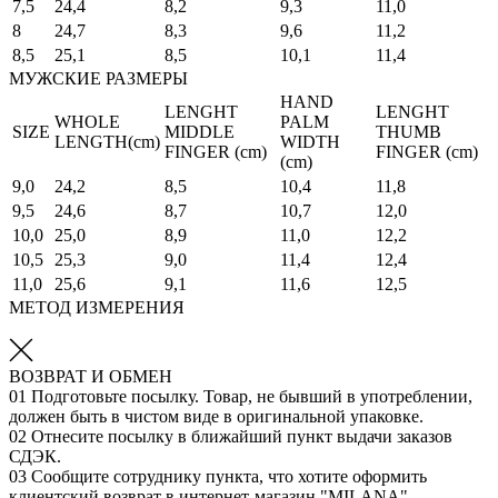
7,5
24,4
8,2
9,3
11,0
8
24,7
8,3
9,6
11,2
8,5
25,1
8,5
10,1
11,4
МУЖСКИЕ РАЗМЕРЫ
HAND
LENGHT
LENGHT
WHOLE
PALM
SIZE
MIDDLE
THUMB
LENGTH(cm)
WIDTH
FINGER (cm)
FINGER (cm)
(cm)
9,0
24,2
8,5
10,4
11,8
9,5
24,6
8,7
10,7
12,0
10,0
25,0
8,9
11,0
12,2
10,5
25,3
9,0
11,4
12,4
11,0
25,6
9,1
11,6
12,5
МЕТОД ИЗМЕРЕНИЯ
ВОЗВРАТ И ОБМЕН
01
Подготовьте посылку. Товар, не бывший в употреблении,
должен быть в чистом виде в оригинальной упаковке.
02
Отнесите посылку в ближайший пункт выдачи заказов
СДЭК.
03
Сообщите сотруднику пункта, что хотите оформить
клиентский возврат в интернет-магазин "MILANA".