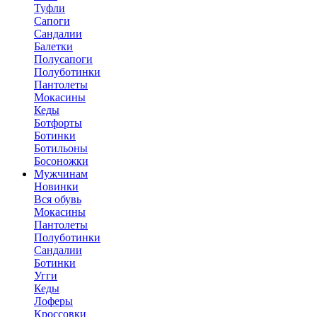
Туфли
Сапоги
Сандалии
Балетки
Полусапоги
Полуботинки
Пантолеты
Мокасины
Кеды
Ботфорты
Ботинки
Ботильоны
Босоножки
Мужчинам
Новинки
Вся обувь
Мокасины
Пантолеты
Полуботинки
Сандалии
Ботинки
Угги
Кеды
Лоферы
Кроссовки