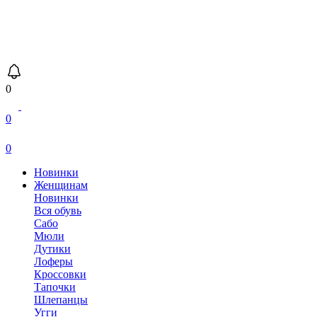
0
0
0
Новинки
Женщинам
Новинки
Вся обувь
Сабо
Мюли
Дутики
Лоферы
Кроссовки
Тапочки
Шлепанцы
Угги