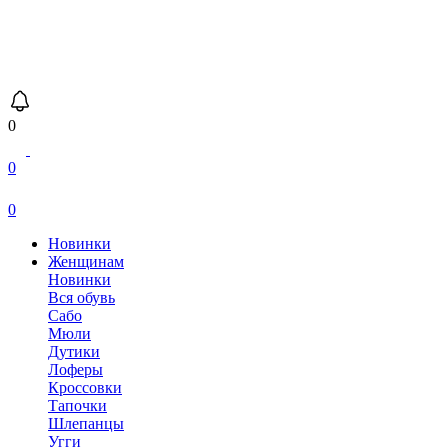
0
0
0
Новинки
Женщинам
Новинки
Вся обувь
Сабо
Мюли
Дутики
Лоферы
Кроссовки
Тапочки
Шлепанцы
Угги