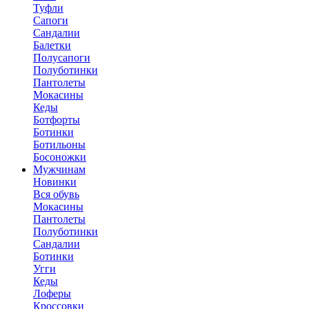
Туфли
Сапоги
Сандалии
Балетки
Полусапоги
Полуботинки
Пантолеты
Мокасины
Кеды
Ботфорты
Ботинки
Ботильоны
Босоножки
Мужчинам
Новинки
Вся обувь
Мокасины
Пантолеты
Полуботинки
Сандалии
Ботинки
Угги
Кеды
Лоферы
Кроссовки