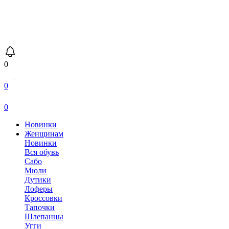
0
0
0
Новинки
Женщинам
Новинки
Вся обувь
Сабо
Мюли
Дутики
Лоферы
Кроссовки
Тапочки
Шлепанцы
Угги