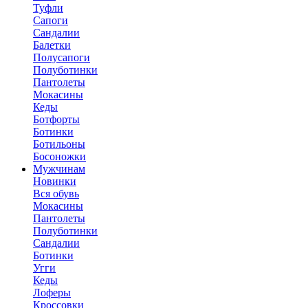
Туфли
Сапоги
Сандалии
Балетки
Полусапоги
Полуботинки
Пантолеты
Мокасины
Кеды
Ботфорты
Ботинки
Ботильоны
Босоножки
Мужчинам
Новинки
Вся обувь
Мокасины
Пантолеты
Полуботинки
Сандалии
Ботинки
Угги
Кеды
Лоферы
Кроссовки