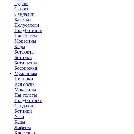
Туфли
Сапоги
Сандалии
Балетки
Полусапоги
Полуботинки
Пантолеты
Мокасины
Кеды
Ботфорты
Ботинки
Ботильоны
Босоножки
Мужчинам
Новинки
Вся обувь
Мокасины
Пантолеты
Полуботинки
Сандалии
Ботинки
Угги
Кеды
Лоферы
Кроссовки