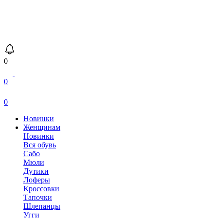
0
0
0
Новинки
Женщинам
Новинки
Вся обувь
Сабо
Мюли
Дутики
Лоферы
Кроссовки
Тапочки
Шлепанцы
Угги