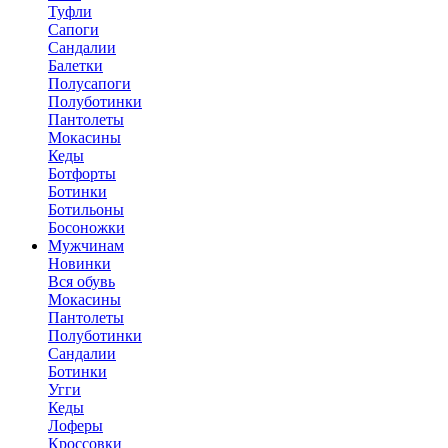
Туфли
Сапоги
Сандалии
Балетки
Полусапоги
Полуботинки
Пантолеты
Мокасины
Кеды
Ботфорты
Ботинки
Ботильоны
Босоножки
Мужчинам
Новинки
Вся обувь
Мокасины
Пантолеты
Полуботинки
Сандалии
Ботинки
Угги
Кеды
Лоферы
Кроссовки