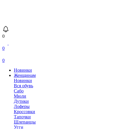
0
0
0
Новинки
Женщинам
Новинки
Вся обувь
Сабо
Мюли
Дутики
Лоферы
Кроссовки
Тапочки
Шлепанцы
Угги