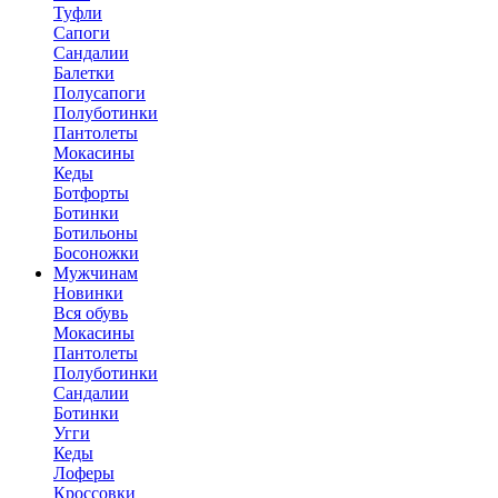
Туфли
Сапоги
Сандалии
Балетки
Полусапоги
Полуботинки
Пантолеты
Мокасины
Кеды
Ботфорты
Ботинки
Ботильоны
Босоножки
Мужчинам
Новинки
Вся обувь
Мокасины
Пантолеты
Полуботинки
Сандалии
Ботинки
Угги
Кеды
Лоферы
Кроссовки