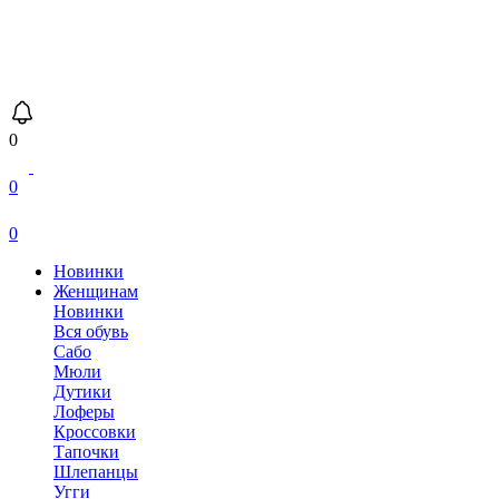
0
0
0
Новинки
Женщинам
Новинки
Вся обувь
Сабо
Мюли
Дутики
Лоферы
Кроссовки
Тапочки
Шлепанцы
Угги