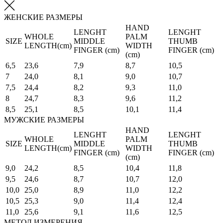
ЖЕНСКИЕ РАЗМЕРЫ
HAND
LENGHT
LENGHT
WHOLE
PALM
SIZE
MIDDLE
THUMB
LENGTH(cm)
WIDTH
FINGER (cm)
FINGER (cm)
(cm)
6,5
23,6
7,9
8,7
10,5
7
24,0
8,1
9,0
10,7
7,5
24,4
8,2
9,3
11,0
8
24,7
8,3
9,6
11,2
8,5
25,1
8,5
10,1
11,4
МУЖСКИЕ РАЗМЕРЫ
HAND
LENGHT
LENGHT
WHOLE
PALM
SIZE
MIDDLE
THUMB
LENGTH(cm)
WIDTH
FINGER (cm)
FINGER (cm)
(cm)
9,0
24,2
8,5
10,4
11,8
9,5
24,6
8,7
10,7
12,0
10,0
25,0
8,9
11,0
12,2
10,5
25,3
9,0
11,4
12,4
11,0
25,6
9,1
11,6
12,5
МЕТОД ИЗМЕРЕНИЯ