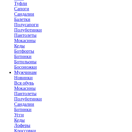
Туфли
Сапоги
Сандалии
Балетки
Полусапоги
Полуботинки
Пантолеты
Мокасины
Кеды
Ботфорты
Ботинки
Ботильоны
Босоножки
Мужчинам
Новинки
Вся обувь
Мокасины
Пантолеты
Полуботинки
Сандалии
Ботинки
Угги
Кеды
Лоферы
Кроссовки