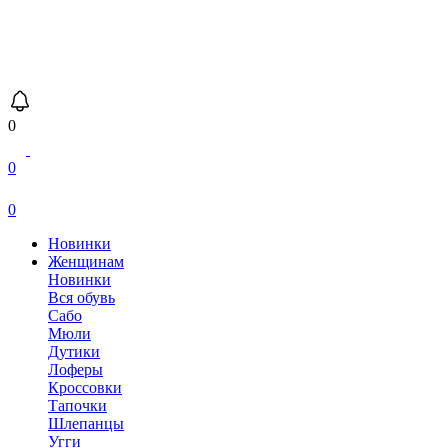
0
0
0
Новинки
Женщинам
Новинки
Вся обувь
Сабо
Мюли
Дутики
Лоферы
Кроссовки
Тапочки
Шлепанцы
Угги