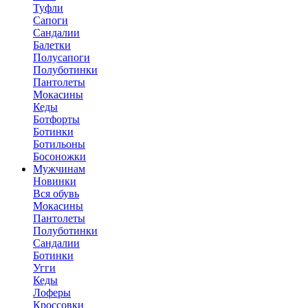
Туфли
Сапоги
Сандалии
Балетки
Полусапоги
Полуботинки
Пантолеты
Мокасины
Кеды
Ботфорты
Ботинки
Ботильоны
Босоножки
Мужчинам
Новинки
Вся обувь
Мокасины
Пантолеты
Полуботинки
Сандалии
Ботинки
Угги
Кеды
Лоферы
Кроссовки