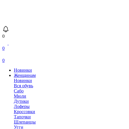
0
0
0
Новинки
Женщинам
Новинки
Вся обувь
Сабо
Мюли
Дутики
Лоферы
Кроссовки
Тапочки
Шлепанцы
Угги