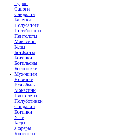
Туфли
Сапоги
Сандалии
Балетки
Полусапоги
Полуботинки
Пантолеты
Мокасины
Кеды
Ботфорты
Ботинки
Ботильоны
Босоножки
Мужчинам
Новинки
Вся обувь
Мокасины
Пантолеты
Полуботинки
Сандалии
Ботинки
Угги
Кеды
Лоферы
Кроссовки