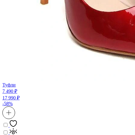
Туфли
7 490 ₽
17 990 ₽
-58%