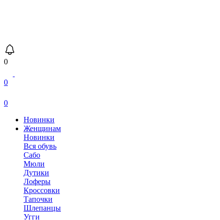
0
0
0
Новинки
Женщинам
Новинки
Вся обувь
Сабо
Мюли
Дутики
Лоферы
Кроссовки
Тапочки
Шлепанцы
Угги