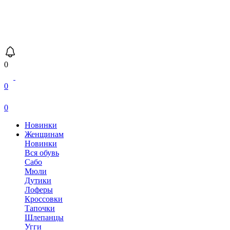
0
0
0
Новинки
Женщинам
Новинки
Вся обувь
Сабо
Мюли
Дутики
Лоферы
Кроссовки
Тапочки
Шлепанцы
Угги