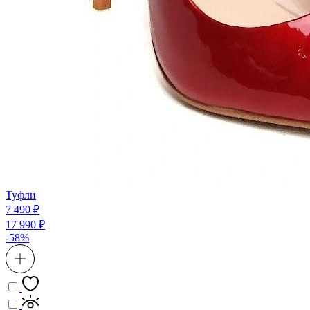
Туфли
7 490 ₽
17 990 ₽
-58%