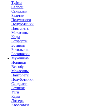
Туфли
Сапоги
Сандалии
Балетки
Полусапоги
Полуботинки
Пантолеты
Мокасины
Кеды
Ботфорты
Ботинки
Ботильоны
Босоножки
Мужчинам
Новинки
Вся обувь
Мокасины
Пантолеты
Полуботинки
Сандалии
Ботинки
Угги
Кеды
Лоферы
Кроссовки