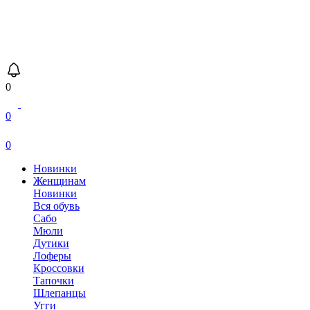
0
0
0
Новинки
Женщинам
Новинки
Вся обувь
Сабо
Мюли
Дутики
Лоферы
Кроссовки
Тапочки
Шлепанцы
Угги