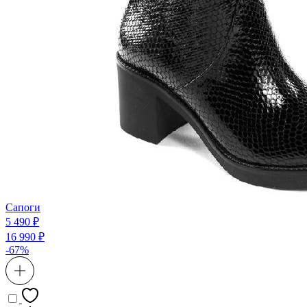
Сапоги
5 490 ₽
16 990 ₽
-67%