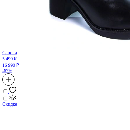
Сапоги
5 490 ₽
16 990 ₽
-67%
Скидка