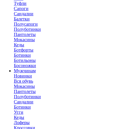
Туфли
Сапоги
Сандалии
Балетки
Полусапоги
Полуботинки
Пантолеты
Мокасины
Кеды
Ботфорты
Ботинки
Ботильоны
Босоножки
Мужчинам
Новинки
Вся обувь
Мокасины
Пантолеты
Полуботинки
Сандалии
Ботинки
Угги
Кеды
Лоферы
Кроссовки