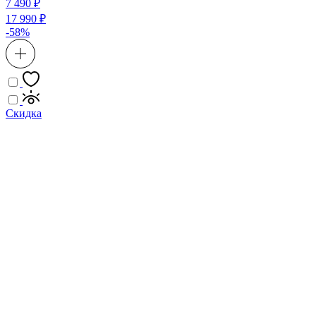
7 490 ₽
17 990 ₽
-58%
Скидка