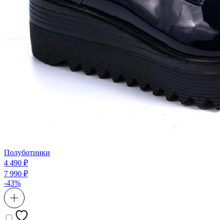
Полуботинки
4 490 ₽
7 990 ₽
-43%