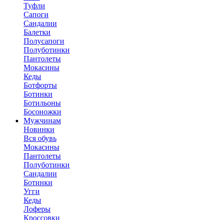
Туфли
Сапоги
Сандалии
Балетки
Полусапоги
Полуботинки
Пантолеты
Мокасины
Кеды
Ботфорты
Ботинки
Ботильоны
Босоножки
Мужчинам
Новинки
Вся обувь
Мокасины
Пантолеты
Полуботинки
Сандалии
Ботинки
Угги
Кеды
Лоферы
Кроссовки