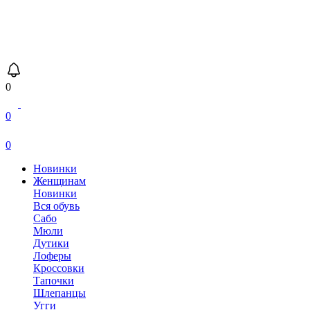
0
0
0
Новинки
Женщинам
Новинки
Вся обувь
Сабо
Мюли
Дутики
Лоферы
Кроссовки
Тапочки
Шлепанцы
Угги