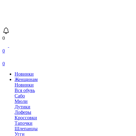
0
0
0
Новинки
Женщинам
Новинки
Вся обувь
Сабо
Мюли
Дутики
Лоферы
Кроссовки
Тапочки
Шлепанцы
Угги