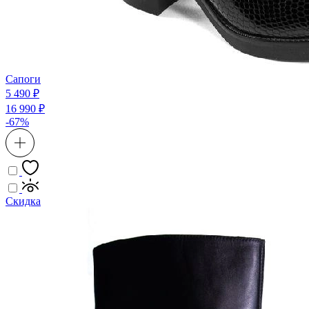
Сапоги
5 490 ₽
16 990 ₽
-67%
Скидка