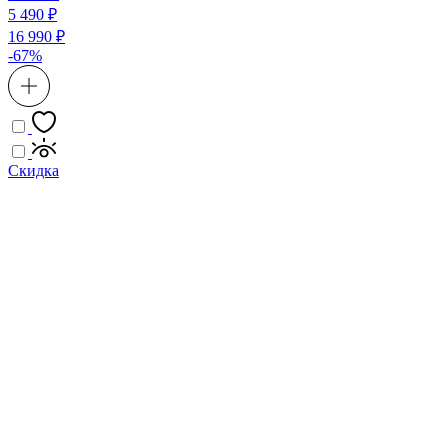
5 490 ₽
16 990 ₽
-67%
Скидка