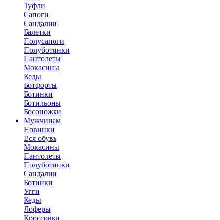
Туфли
Сапоги
Сандалии
Балетки
Полусапоги
Полуботинки
Пантолеты
Мокасины
Кеды
Ботфорты
Ботинки
Ботильоны
Босоножки
Мужчинам
Новинки
Вся обувь
Мокасины
Пантолеты
Полуботинки
Сандалии
Ботинки
Угги
Кеды
Лоферы
Кроссовки