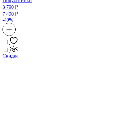
Полуботинки
3 790 ₽
7 490 ₽
-49%
Скидка