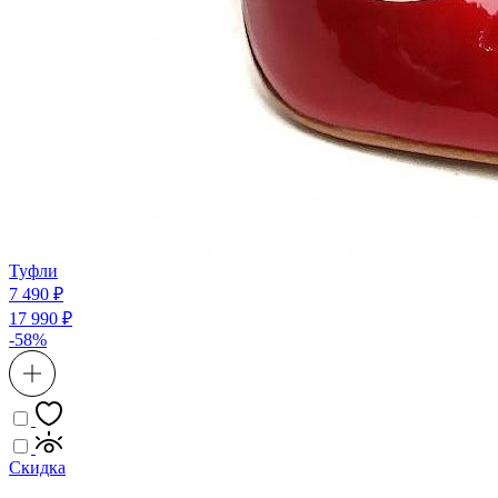
Туфли
7 490 ₽
17 990 ₽
-58%
Скидка