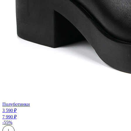
Полуботинки
3 590 ₽
7 990 ₽
-55%