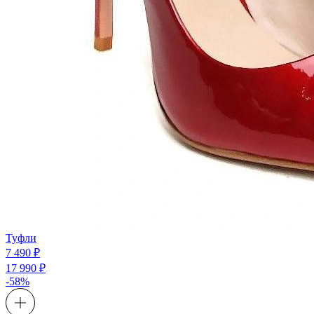
Туфли
7 490 ₽
17 990 ₽
-58%