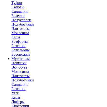
Туфли
Сапоги
Сандалии
Балетки
Полусапоги
Полуботинки
Пантолеты
Мокасины
Кеды
Ботфорты
Ботинки
Ботильоны
Босоножки
Мужчинам
Новинки
Вся обувь
Мокасины
Пантолеты
Полуботинки
Сандалии
Ботинки
Угги
Кеды
Лоферы
Кроссовки