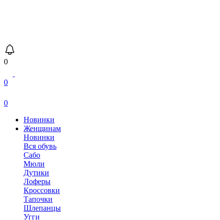
0
0
0
Новинки
Женщинам
Новинки
Вся обувь
Сабо
Мюли
Дутики
Лоферы
Кроссовки
Тапочки
Шлепанцы
Угги