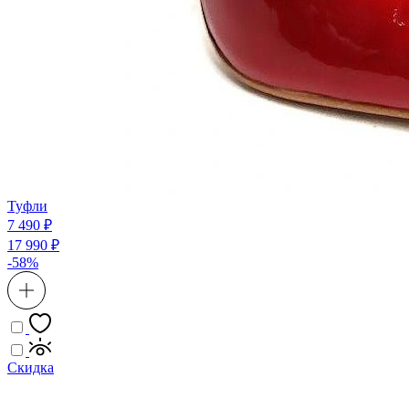
Туфли
7 490 ₽
17 990 ₽
-58%
Скидка