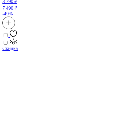
3 790 ₽
7 490 ₽
-49%
Скидка