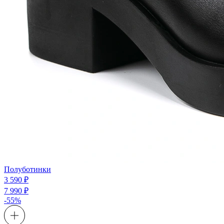
Полуботинки
3 590 ₽
7 990 ₽
-55%