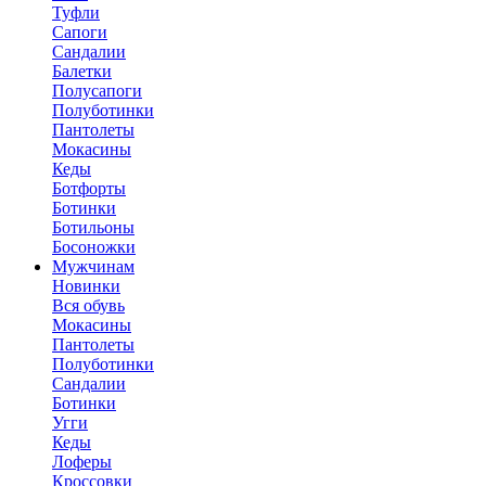
Туфли
Сапоги
Сандалии
Балетки
Полусапоги
Полуботинки
Пантолеты
Мокасины
Кеды
Ботфорты
Ботинки
Ботильоны
Босоножки
Мужчинам
Новинки
Вся обувь
Мокасины
Пантолеты
Полуботинки
Сандалии
Ботинки
Угги
Кеды
Лоферы
Кроссовки