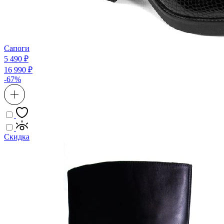
Сапоги
5 490 ₽
16 990 ₽
-67%
Скидка