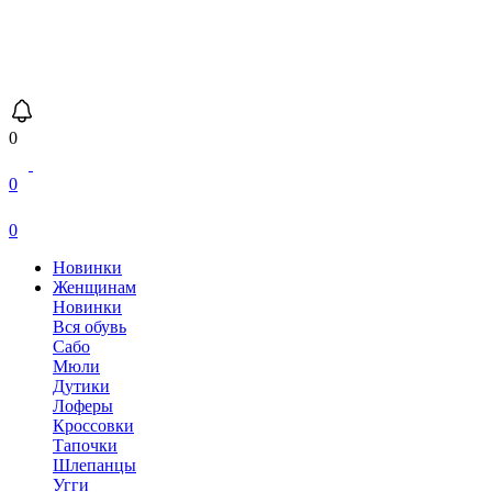
0
0
0
Новинки
Женщинам
Новинки
Вся обувь
Сабо
Мюли
Дутики
Лоферы
Кроссовки
Тапочки
Шлепанцы
Угги