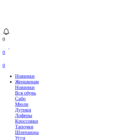
0
0
0
Новинки
Женщинам
Новинки
Вся обувь
Сабо
Мюли
Дутики
Лоферы
Кроссовки
Тапочки
Шлепанцы
Угги