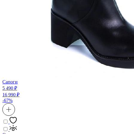
Сапоги
5 490 ₽
16 990 ₽
-67%