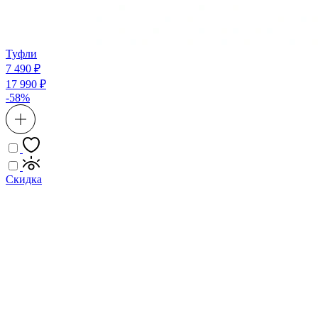
Туфли
7 490 ₽
17 990 ₽
-58%
Скидка