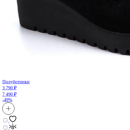
Полуботинки
3 790 ₽
7 490 ₽
-49%