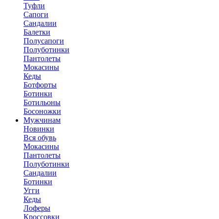
Туфли
Сапоги
Сандалии
Балетки
Полусапоги
Полуботинки
Пантолеты
Мокасины
Кеды
Ботфорты
Ботинки
Ботильоны
Босоножки
Мужчинам
Новинки
Вся обувь
Мокасины
Пантолеты
Полуботинки
Сандалии
Ботинки
Угги
Кеды
Лоферы
Кроссовки