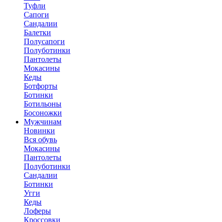
Туфли
Сапоги
Сандалии
Балетки
Полусапоги
Полуботинки
Пантолеты
Мокасины
Кеды
Ботфорты
Ботинки
Ботильоны
Босоножки
Мужчинам
Новинки
Вся обувь
Мокасины
Пантолеты
Полуботинки
Сандалии
Ботинки
Угги
Кеды
Лоферы
Кроссовки