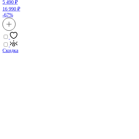
5 490 ₽
16 990 ₽
-67%
Скидка