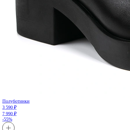
Полуботинки
3 590 ₽
7 990 ₽
-55%