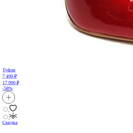
Туфли
7 490 ₽
17 990 ₽
-58%
Скидка