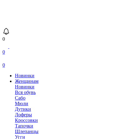
0
0
0
Новинки
Женщинам
Новинки
Вся обувь
Сабо
Мюли
Дутики
Лоферы
Кроссовки
Тапочки
Шлепанцы
Угги