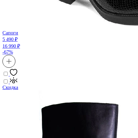
Сапоги
5 490 ₽
16 990 ₽
-67%
Скидка