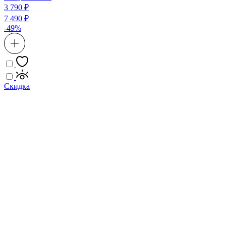
3 790 ₽
7 490 ₽
-49%
Скидка