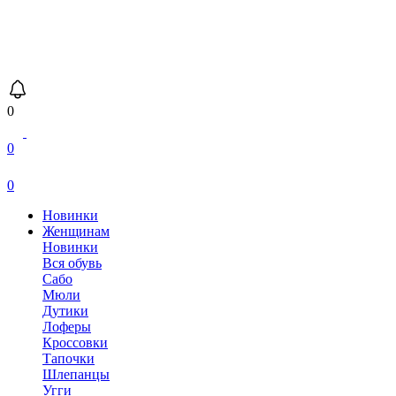
0
0
0
Новинки
Женщинам
Новинки
Вся обувь
Сабо
Мюли
Дутики
Лоферы
Кроссовки
Тапочки
Шлепанцы
Угги