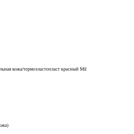
льная кожа/термоэластопласт красный Mil
ожа)