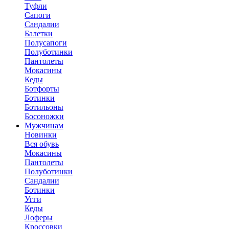
Туфли
Сапоги
Сандалии
Балетки
Полусапоги
Полуботинки
Пантолеты
Мокасины
Кеды
Ботфорты
Ботинки
Ботильоны
Босоножки
Мужчинам
Новинки
Вся обувь
Мокасины
Пантолеты
Полуботинки
Сандалии
Ботинки
Угги
Кеды
Лоферы
Кроссовки