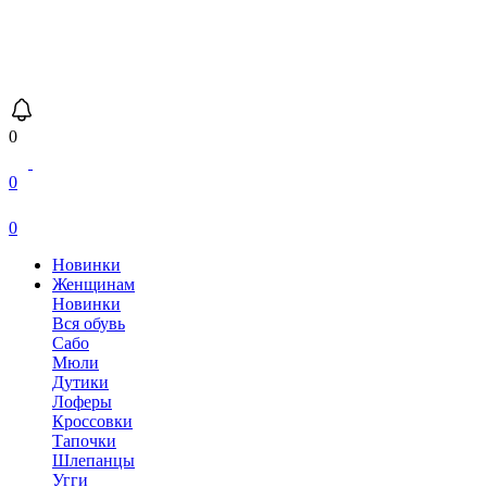
0
0
0
Новинки
Женщинам
Новинки
Вся обувь
Сабо
Мюли
Дутики
Лоферы
Кроссовки
Тапочки
Шлепанцы
Угги