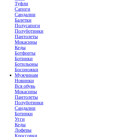
Туфли
Сапоги
Сандалии
Балетки
Полусапоги
Полуботинки
Пантолеты
Мокасины
Кеды
Ботфорты
Ботинки
Ботильоны
Босоножки
Мужчинам
Новинки
Вся обувь
Мокасины
Пантолеты
Полуботинки
Сандалии
Ботинки
Угги
Кеды
Лоферы
Кроссовки