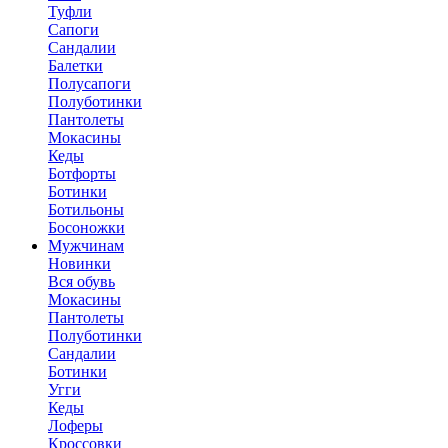
Туфли
Сапоги
Сандалии
Балетки
Полусапоги
Полуботинки
Пантолеты
Мокасины
Кеды
Ботфорты
Ботинки
Ботильоны
Босоножки
Мужчинам
Новинки
Вся обувь
Мокасины
Пантолеты
Полуботинки
Сандалии
Ботинки
Угги
Кеды
Лоферы
Кроссовки