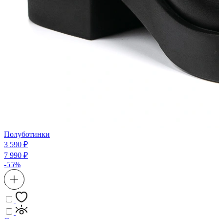
Полуботинки
3 590 ₽
7 990 ₽
-55%