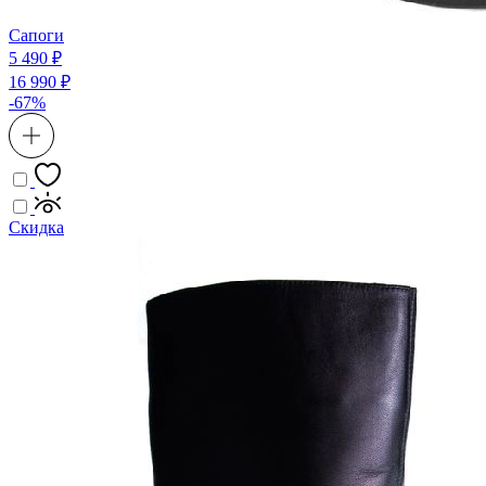
Сапоги
5 490 ₽
16 990 ₽
-67%
Скидка