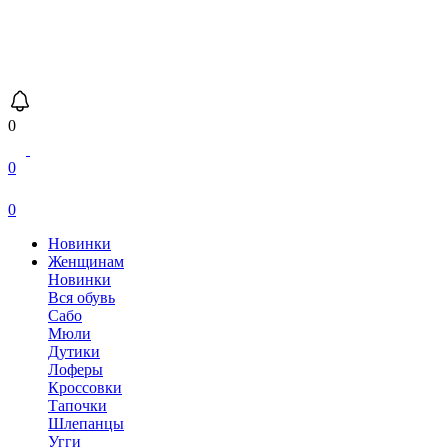
0
0
0
Новинки
Женщинам
Новинки
Вся обувь
Сабо
Мюли
Дутики
Лоферы
Кроссовки
Тапочки
Шлепанцы
Угги