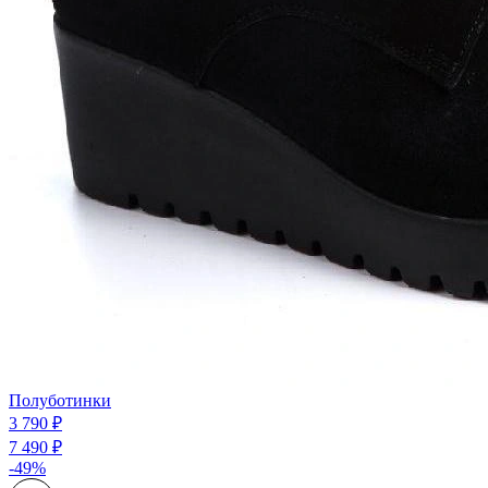
Полуботинки
3 790 ₽
7 490 ₽
-49%