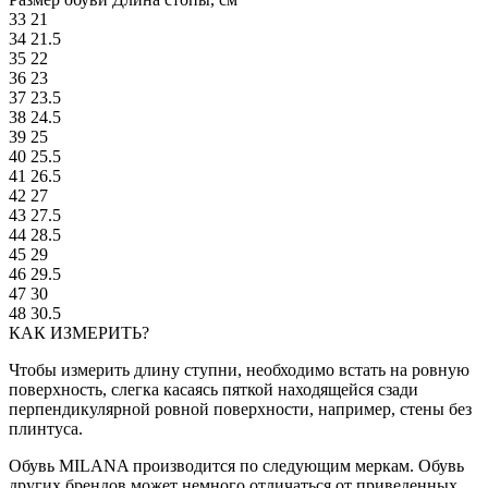
33
21
34
21.5
35
22
36
23
37
23.5
38
24.5
39
25
40
25.5
41
26.5
42
27
43
27.5
44
28.5
45
29
46
29.5
47
30
48
30.5
КАК ИЗМЕРИТЬ?
Чтобы измерить длину ступни, необходимо встать на ровную
поверхность, слегка касаясь пяткой находящейся сзади
перпендикулярной ровной поверхности, например, стены без
плинтуса.
Обувь MILANA производится по следующим меркам. Обувь
других брендов может немного отличаться от приведенных