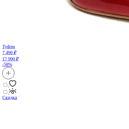
Туфли
7 490 ₽
17 990 ₽
-58%
Скидка