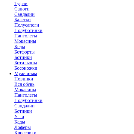
Туфли
Сапоги
Сандалии
Балетки
Полусапоги
Полуботинки
Пантолеты
Мокасины
Кеды
Ботфорты
Ботинки
Ботильоны
Босоножки
Мужчинам
Новинки
Вся обувь
Мокасины
Пантолеты
Полуботинки
Сандалии
Ботинки
Угги
Кеды
Лоферы
Кроссовки