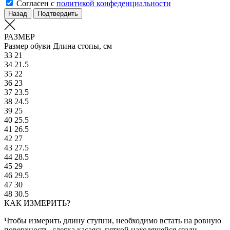
Согласен с
политикой конфеденциальности
Назад
Подтвердить
РАЗМЕР
Размер обуви
Длина стопы, см
33
21
34
21.5
35
22
36
23
37
23.5
38
24.5
39
25
40
25.5
41
26.5
42
27
43
27.5
44
28.5
45
29
46
29.5
47
30
48
30.5
КАК ИЗМЕРИТЬ?
Чтобы измерить длину ступни, необходимо встать на ровную
поверхность, слегка касаясь пяткой находящейся сзади