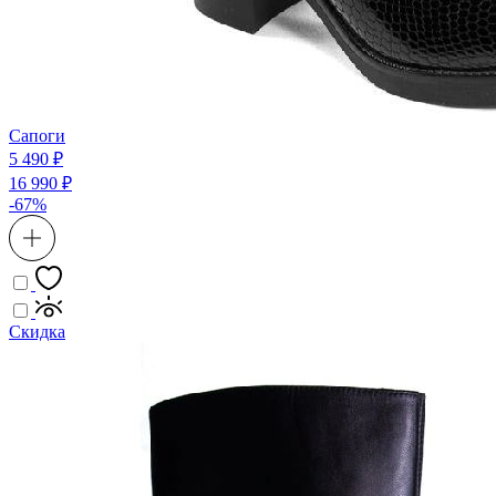
Сапоги
5 490 ₽
16 990 ₽
-67%
Скидка