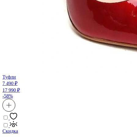
Туфли
7 490 ₽
17 990 ₽
-58%
Скидка