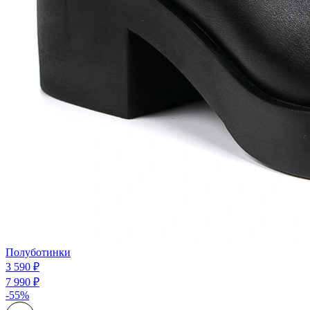
Полуботинки
3 590 ₽
7 990 ₽
-55%