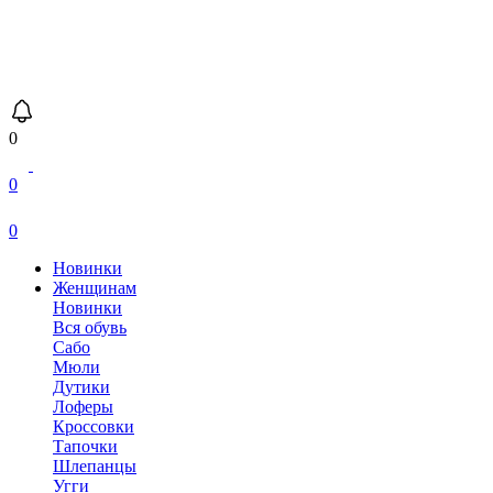
0
0
0
Новинки
Женщинам
Новинки
Вся обувь
Сабо
Мюли
Дутики
Лоферы
Кроссовки
Тапочки
Шлепанцы
Угги