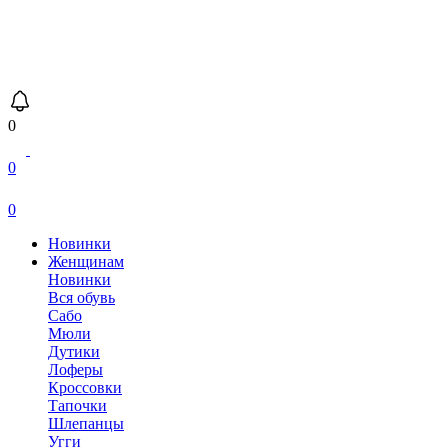
0
0
0
Новинки
Женщинам
Новинки
Вся обувь
Сабо
Мюли
Дутики
Лоферы
Кроссовки
Тапочки
Шлепанцы
Угги