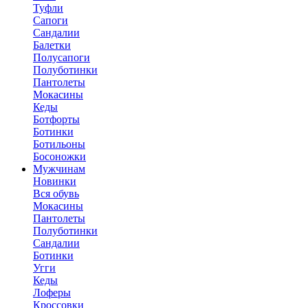
Туфли
Сапоги
Сандалии
Балетки
Полусапоги
Полуботинки
Пантолеты
Мокасины
Кеды
Ботфорты
Ботинки
Ботильоны
Босоножки
Мужчинам
Новинки
Вся обувь
Мокасины
Пантолеты
Полуботинки
Сандалии
Ботинки
Угги
Кеды
Лоферы
Кроссовки