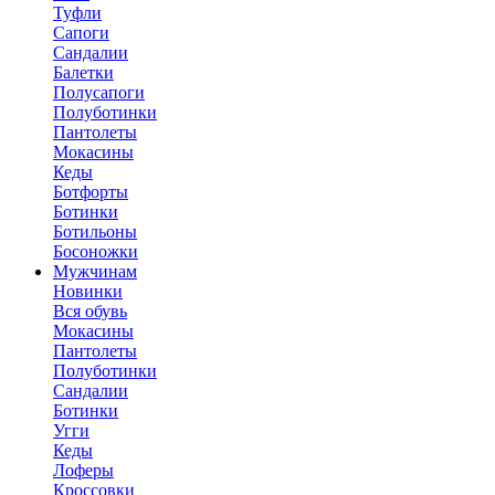
Туфли
Сапоги
Сандалии
Балетки
Полусапоги
Полуботинки
Пантолеты
Мокасины
Кеды
Ботфорты
Ботинки
Ботильоны
Босоножки
Мужчинам
Новинки
Вся обувь
Мокасины
Пантолеты
Полуботинки
Сандалии
Ботинки
Угги
Кеды
Лоферы
Кроссовки