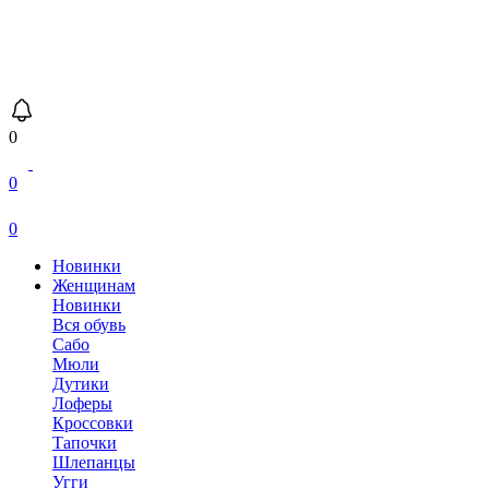
0
0
0
Новинки
Женщинам
Новинки
Вся обувь
Сабо
Мюли
Дутики
Лоферы
Кроссовки
Тапочки
Шлепанцы
Угги