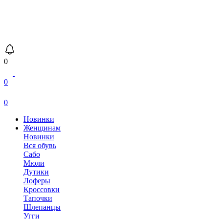
0
0
0
Новинки
Женщинам
Новинки
Вся обувь
Сабо
Мюли
Дутики
Лоферы
Кроссовки
Тапочки
Шлепанцы
Угги