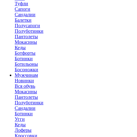
Туфли
Сапоги
Сандалии
Балетки
Полусапоги
Полуботинки
Пантолеты
Мокасины
Кеды
Ботфорты
Ботинки
Ботильоны
Босоножки
Мужчинам
Новинки
Вся обувь
Мокасины
Пантолеты
Полуботинки
Сандалии
Ботинки
Угги
Кеды
Лоферы
Кроссовки