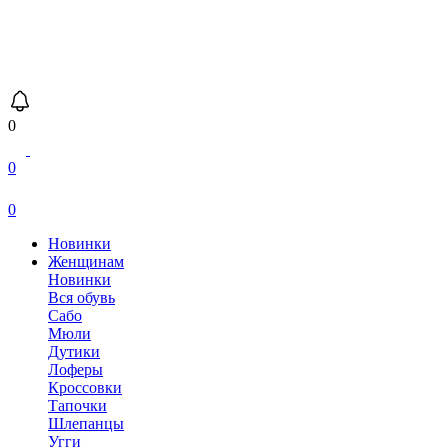
0
0
0
Новинки
Женщинам
Новинки
Вся обувь
Сабо
Мюли
Дутики
Лоферы
Кроссовки
Тапочки
Шлепанцы
Угги