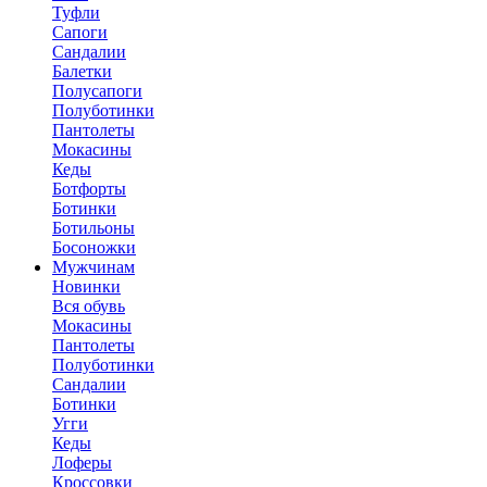
Туфли
Сапоги
Сандалии
Балетки
Полусапоги
Полуботинки
Пантолеты
Мокасины
Кеды
Ботфорты
Ботинки
Ботильоны
Босоножки
Мужчинам
Новинки
Вся обувь
Мокасины
Пантолеты
Полуботинки
Сандалии
Ботинки
Угги
Кеды
Лоферы
Кроссовки