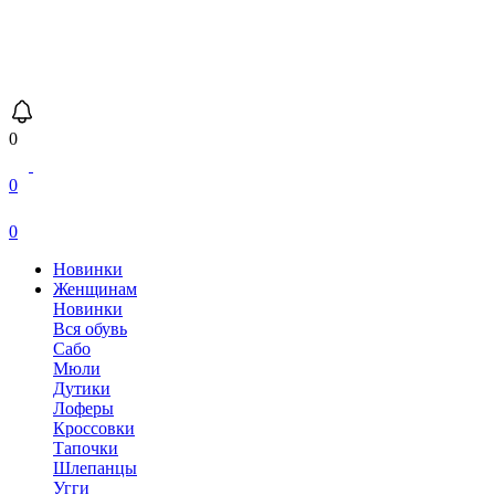
0
0
0
Новинки
Женщинам
Новинки
Вся обувь
Сабо
Мюли
Дутики
Лоферы
Кроссовки
Тапочки
Шлепанцы
Угги