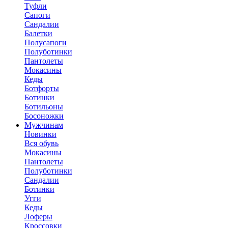
Туфли
Сапоги
Сандалии
Балетки
Полусапоги
Полуботинки
Пантолеты
Мокасины
Кеды
Ботфорты
Ботинки
Ботильоны
Босоножки
Мужчинам
Новинки
Вся обувь
Мокасины
Пантолеты
Полуботинки
Сандалии
Ботинки
Угги
Кеды
Лоферы
Кроссовки