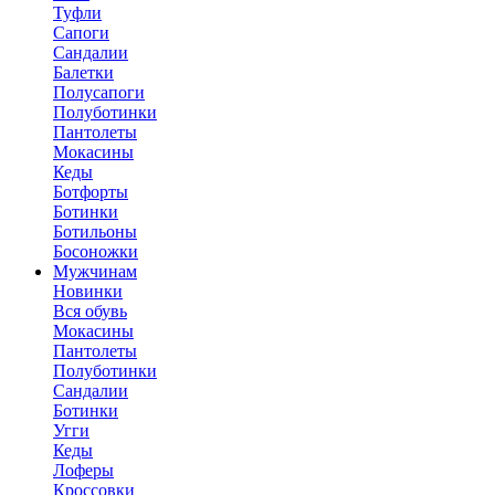
Туфли
Сапоги
Сандалии
Балетки
Полусапоги
Полуботинки
Пантолеты
Мокасины
Кеды
Ботфорты
Ботинки
Ботильоны
Босоножки
Мужчинам
Новинки
Вся обувь
Мокасины
Пантолеты
Полуботинки
Сандалии
Ботинки
Угги
Кеды
Лоферы
Кроссовки