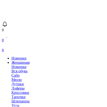
0
0
0
Новинки
Женщинам
Новинки
Вся обувь
Сабо
Мюли
Дутики
Лоферы
Кроссовки
Тапочки
Шлепанцы
Угги