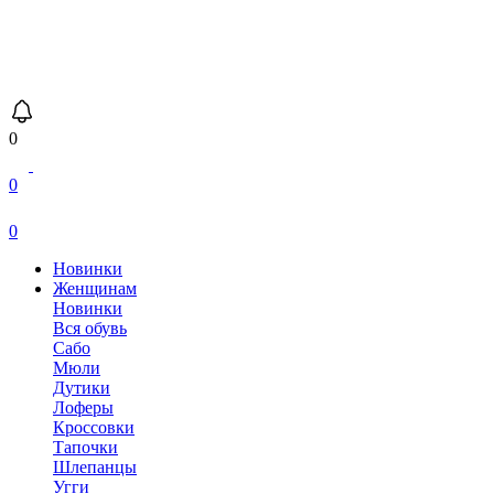
0
0
0
Новинки
Женщинам
Новинки
Вся обувь
Сабо
Мюли
Дутики
Лоферы
Кроссовки
Тапочки
Шлепанцы
Угги