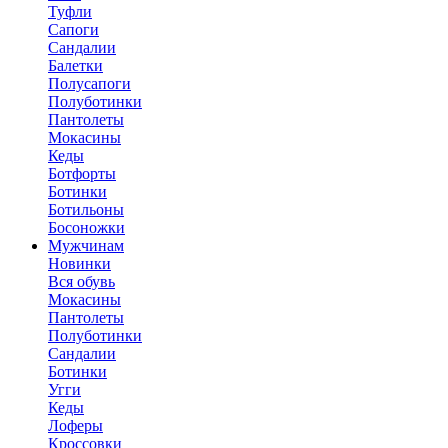
Туфли
Сапоги
Сандалии
Балетки
Полусапоги
Полуботинки
Пантолеты
Мокасины
Кеды
Ботфорты
Ботинки
Ботильоны
Босоножки
Мужчинам
Новинки
Вся обувь
Мокасины
Пантолеты
Полуботинки
Сандалии
Ботинки
Угги
Кеды
Лоферы
Кроссовки