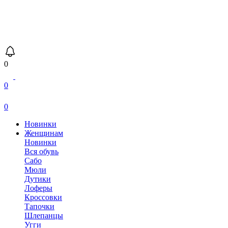
0
0
0
Новинки
Женщинам
Новинки
Вся обувь
Сабо
Мюли
Дутики
Лоферы
Кроссовки
Тапочки
Шлепанцы
Угги