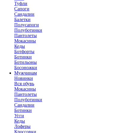
Туфли
Сапоги
Сандалии
Балетки
Полусапоги
Полуботинки
Пантолеты
Мокасины
Кеды
Ботфорты
Ботинки
Ботильоны
Босоножки
Мужчинам
Новинки
Вся обувь
Мокасины
Пантолеты
Полуботинки
Сандалии
Ботинки
Угги
Кеды
Лоферы
Кроссовки