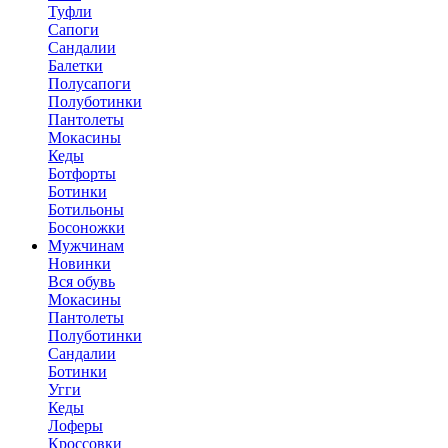
Туфли
Сапоги
Сандалии
Балетки
Полусапоги
Полуботинки
Пантолеты
Мокасины
Кеды
Ботфорты
Ботинки
Ботильоны
Босоножки
Мужчинам
Новинки
Вся обувь
Мокасины
Пантолеты
Полуботинки
Сандалии
Ботинки
Угги
Кеды
Лоферы
Кроссовки