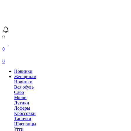
0
0
0
Новинки
Женщинам
Новинки
Вся обувь
Сабо
Мюли
Дутики
Лоферы
Кроссовки
Тапочки
Шлепанцы
Угги