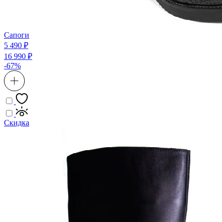
Сапоги
5 490 ₽
16 990 ₽
-67%
Скидка