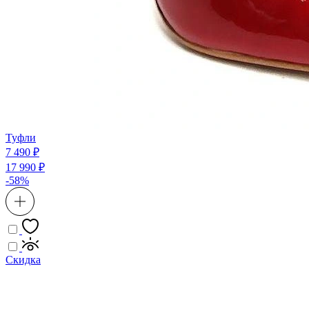
Туфли
7 490 ₽
17 990 ₽
-58%
Скидка