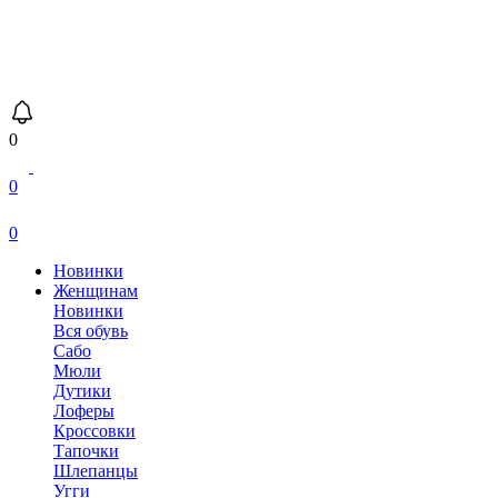
0
0
0
Новинки
Женщинам
Новинки
Вся обувь
Сабо
Мюли
Дутики
Лоферы
Кроссовки
Тапочки
Шлепанцы
Угги