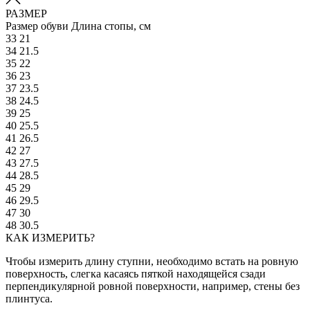
РАЗМЕР
Размер обуви
Длина стопы, см
33
21
34
21.5
35
22
36
23
37
23.5
38
24.5
39
25
40
25.5
41
26.5
42
27
43
27.5
44
28.5
45
29
46
29.5
47
30
48
30.5
КАК ИЗМЕРИТЬ?
Чтобы измерить длину ступни, необходимо встать на ровную
поверхность, слегка касаясь пяткой находящейся сзади
перпендикулярной ровной поверхности, например, стены без
плинтуса.