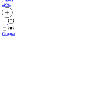
7 490 ₽
-49%
Скидка