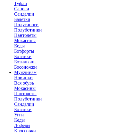
Туфли
Сапоги
Сандалии
Балетки
Полусапоги
Полуботинки
Пантолеты
Мокасины
Кеды
Ботфорты
Ботинки
Ботильоны
Босоножки
Мужчинам
Новинки
Вся обувь
Мокасины
Пантолеты
Полуботинки
Сандалии
Ботинки
Угги
Кеды
Лоферы
Кроссовки