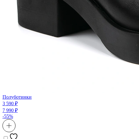
Полуботинки
3 590 ₽
7 990 ₽
-55%